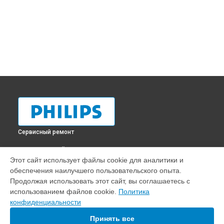
Сервисный ремонт
ВЫБЕРИ СВОЙ ГОРОД
Этот сайт использует файлы cookie для аналитики и
Ремонт заварного механизма кофемашины EP2224 Philips в
обеспечения наилучшего пользовательского опыта.
Краснодаре
Продолжая использовать этот сайт, вы соглашаетесь с
Ремонт заварного механизма кофемашины EP2224 Philips в
использованием файлов cookie.
Политика
Ростове-на-Дону
конфиденциальности
Ремонт заварного механизма кофемашины EP2224 Philips в
Нижнем Новгороде
Принять все