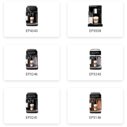
EP4343
EP3558
EP3246
EP3243
EP3241
EP3146