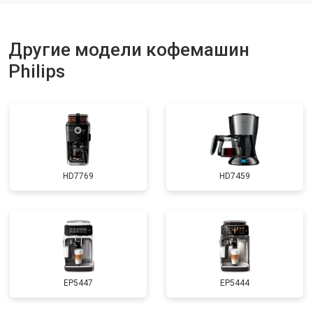
Другие модели кофемашин
Philips
HD7769
HD7459
EP5447
EP5444