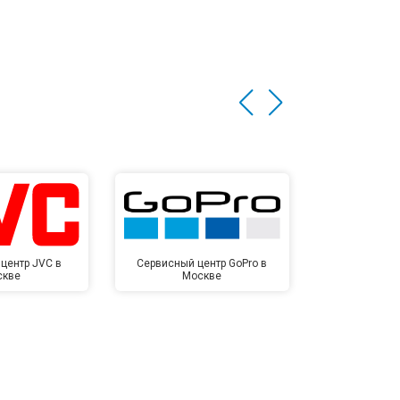
центр JVC в
Сервисный центр GoPro в
Сервисный ц
скве
Москве
Мо