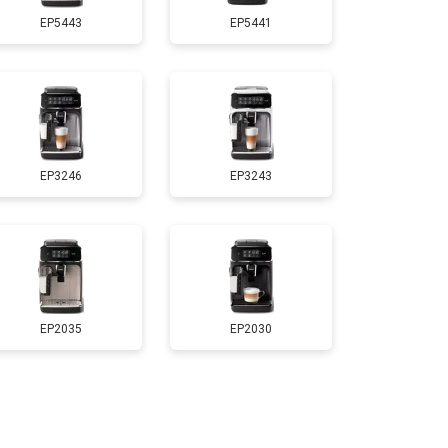
EP5443
EP5441
EP3246
EP3243
EP2035
EP2030