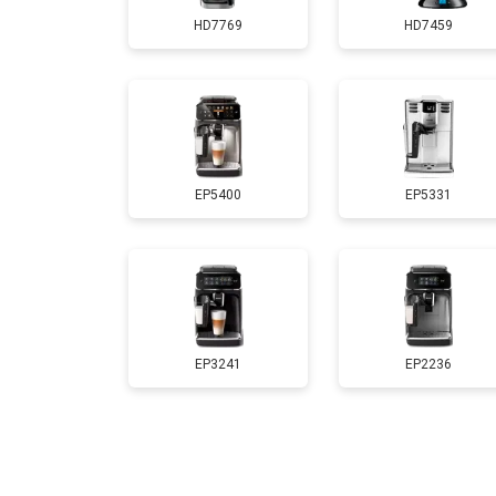
HD7769
HD7459
EP5400
EP5331
EP3241
EP2236