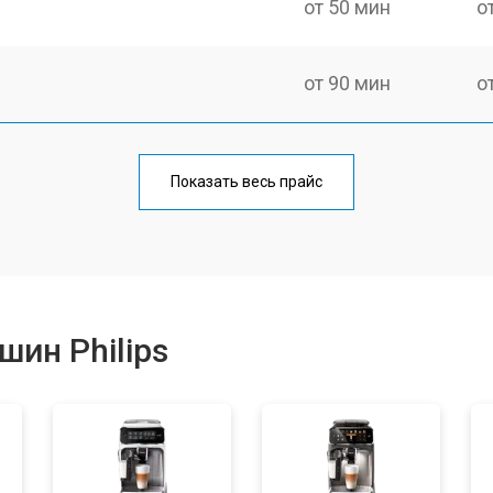
от 50 мин
о
от 90 мин
о
от 50 мин
о
Показать весь прайс
от 70 мин
о
от 50 мин
о
ин Philips
от 80 мин
о