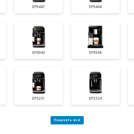
EP5447
EP5444
EP4343
EP3558
EP2231
EP2224