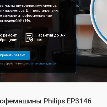
а, чистку внутренних компонентов,
чих параметров. Для восстановления
е запчасти и профессиональные
ля моделей EP3146.
с ремонт
Гарантия до 3-х
обращения
лет
править заявку
 на обработку моих
персональных данных.
кофемашины Philips EP3146