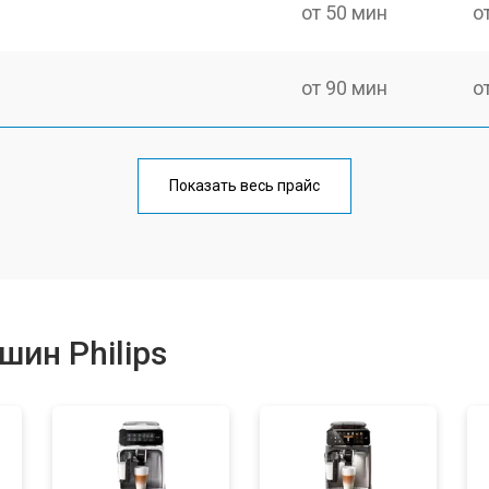
от 50 мин
о
от 90 мин
о
от 50 мин
о
Показать весь прайс
от 70 мин
о
от 50 мин
о
ин Philips
от 80 мин
о