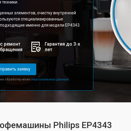
 техники.
енных элементов, очистку внутренней
спользуются специализированные
 подходящие именно для модели EP4343.
с ремонт
Гарантия до 3-х
обращения
лет
править заявку
 на обработку моих
персональных данных.
кофемашины Philips EP4343