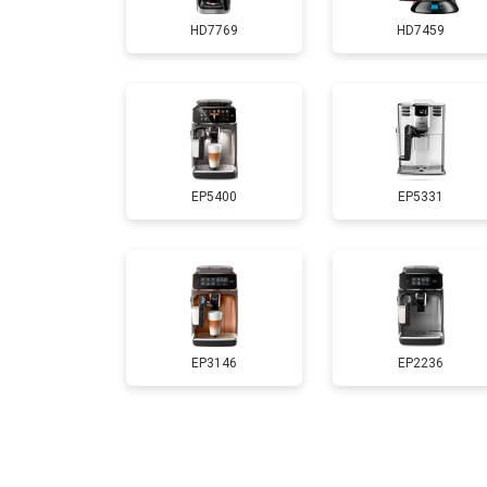
HD7769
HD7459
EP5400
EP5331
EP3146
EP2236