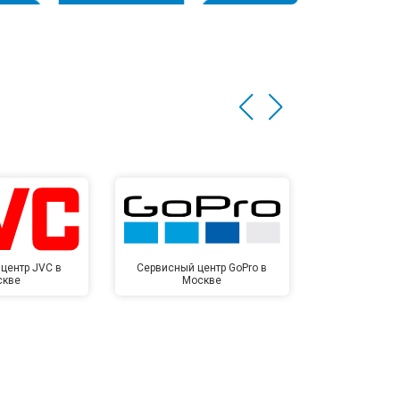
центр JVC в
Сервисный центр GoPro в
Сервисный ц
скве
Москве
Мо