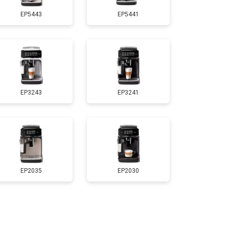
EP5443
EP5441
EP3243
EP3241
EP2035
EP2030