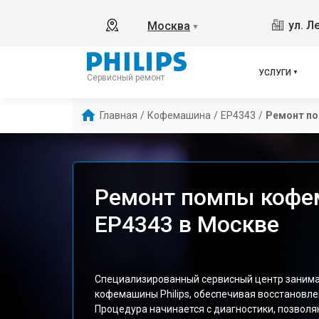
ул. Л
Москва
▼
УСЛУГИ
Сервисный ремонт
Главная
/
Кофемашина
/
EP4343
/
Ремонт п
Ремонт помпы кофем
EP4343 в Москве
Специализированный сервисный центр заним
кофемашины Philips, обеспечивая восстановл
Процедура начинается с диагностики, позволя