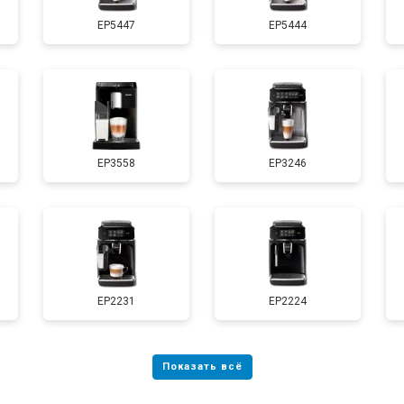
EP5447
EP5444
EP3558
EP3246
EP2231
EP2224