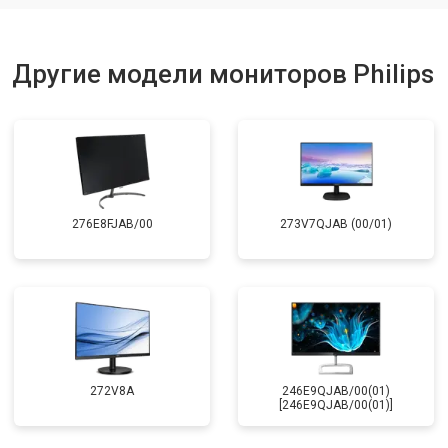
Другие модели мониторов Philips
276E8FJAB/00
273V7QJAB (00/01)
272V8A
246E9QJAB/00(01)
[246E9QJAB/00(01)]