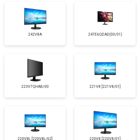
242V8A
247E6QDAD(00/01)
223V7QHAB/00
221V8 [221V8/01]
220V8L [220V8L/62]
220V8 [220V8/01]