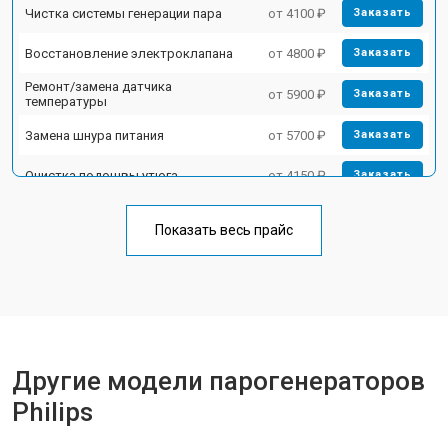
Чистка системы генерации пара
от 4100 ₽
Заказать
Восстановление электроклапана
от 4800 ₽
Заказать
Ремонт/замена датчика
от 5900 ₽
Заказать
температуры
Замена шнура питания
от 5700 ₽
Заказать
Очистка подошвы утюга
от 4150 ₽
Заказать
Корпусный ремонт (замена резинок,
от 4100 ₽
Заказать
креплений, кнопок)
Показать весь прайс
Профилактическая чистка
от 4700 ₽
Заказать
Замена клапана давления
от 5850 ₽
Заказать
Другие модели парогенераторов
Philips