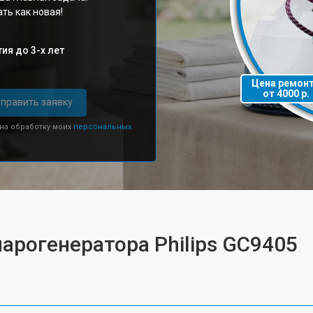
ть как новая!
ия до 3-х лет
Цена ремон
от 4000 р.
править заявку
 на обработку моих
персональных
парогенератора Philips GC9405