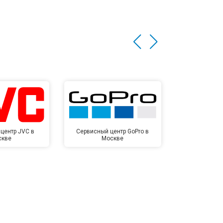
центр JVC в
Сервисный центр GoPro в
Сервисный ц
скве
Москве
Мо