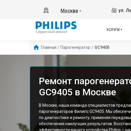
ул. Л
Москва
▼
УСЛУГИ
Сервисный ремонт
Главная
/
Парогенератор
/
GC9405
Ремонт парогенерато
GC9405 в Москве
В Москве, наша команда специалистов предла
парогенераторов Филипс GC9405. Мы обеспечи
по диагностике и ремонту, применяя передов
обеспечения наилучших результатов. Восстан
эффективности вашего устройства Philips – на