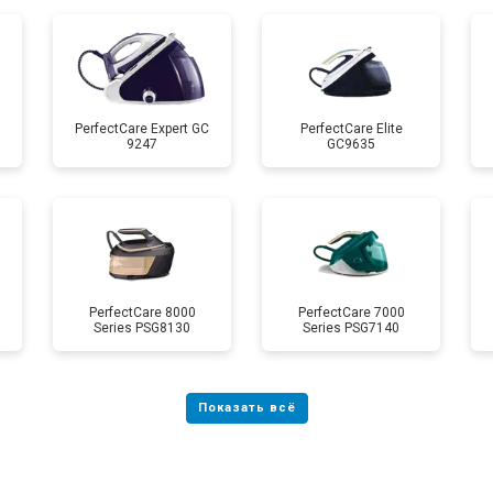
 креплений, кнопок)
от 110 мин
о
от 80 мин
о
PerfectCare Expert GC
PerfectCare Elite
9247
GC9635
от 150 мин
о
PerfectCare 8000
PerfectCare 7000
Series PSG8130
Series PSG7140