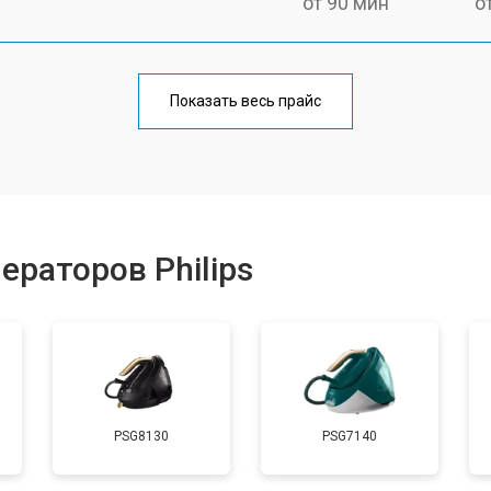
от 90 мин
о
от 110 мин
о
Показать весь прайс
от 70 мин
о
от 130 мин
о
ераторов Philips
ры
от 90 мин
о
от 140 мин
о
PSG8130
PSG7140
от 70 мин
о