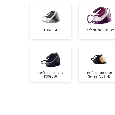
Корпусный ремонт (замена резинок,
Профилактическая чистка
PSG7014
PerfectCare GC6842
Замена клапана давления
PerfectCare 9000
PerfectCare 8000
PSG9050
Series PSG8140