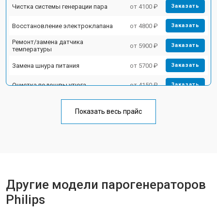
Чистка системы генерации пара
от 4100 ₽
Заказать
Восстановление электроклапана
от 4800 ₽
Заказать
Ремонт/замена датчика
от 5900 ₽
Заказать
температуры
Замена шнура питания
от 5700 ₽
Заказать
Очистка подошвы утюга
от 4150 ₽
Заказать
Корпусный ремонт (замена резинок,
от 4100 ₽
Заказать
креплений, кнопок)
Показать весь прайс
Профилактическая чистка
от 4700 ₽
Заказать
Замена клапана давления
от 5850 ₽
Заказать
Другие модели парогенераторов
Philips