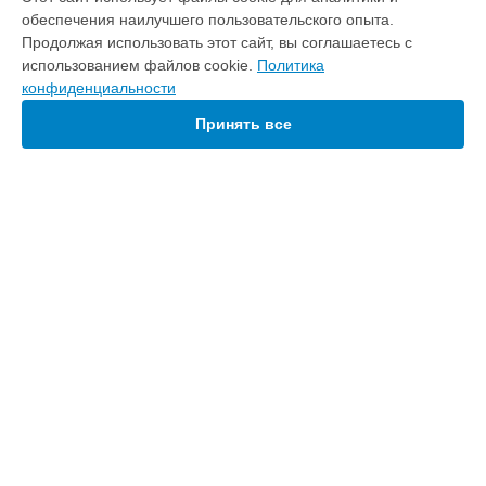
Ремонт микрофона планшета Philips в
Краснодаре
обеспечения наилучшего пользовательского опыта.
Ремонт микрофона планшета Philips в
Ростове-на-Дону
Продолжая использовать этот сайт, вы соглашаетесь с
Ремонт микрофона планшета Philips в
Нижнем Новгороде
использованием файлов cookie.
Политика
конфиденциальности
Ремонт микрофона планшета Philips в
Новосибирске
Ремонт микрофона планшета Philips в
Челябинске
Принять все
Ремонт микрофона планшета Philips в
Екатеринбурге
Ремонт микрофона планшета Philips в
Казани
Ремонт микрофона планшета Philips в
Уфе
Ремонт микрофона планшета Philips в
Воронеже
Ремонт микрофона планшета Philips в
Волгограде
УСТРОЙСТВА
Ремонт микрофона планшета Philips в
Барнауле
Домашний кинотеатр
Ремонт микрофона планшета Philips в
Ижевске
Очиститель воздуха
Ремонт микрофона планшета Philips в
Тольятти
Планшет
Ремонт микрофона планшета Philips в
Ярославле
Микроволновая печь
Ремонт микрофона планшета Philips в
Саратове
Хлебопечка
Ремонт микрофона планшета Philips в
Хабаровске
Пылесос
Ремонт микрофона планшета Philips в
Томске
Наушники
Ремонт микрофона планшета Philips в
Тюмени
Утюг
Ремонт микрофона планшета Philips в
Телевизор
Иркутске
Кофемашина