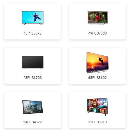
40PFS5073
49PUS7503
43PUS6703
65PUS8602
24PHS4022
32PHS5813