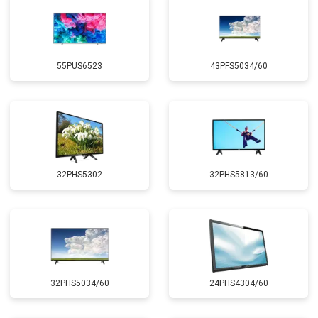
55PUS6523
43PFS5034/60
32PHS5302
32PHS5813/60
32PHS5034/60
24PHS4304/60