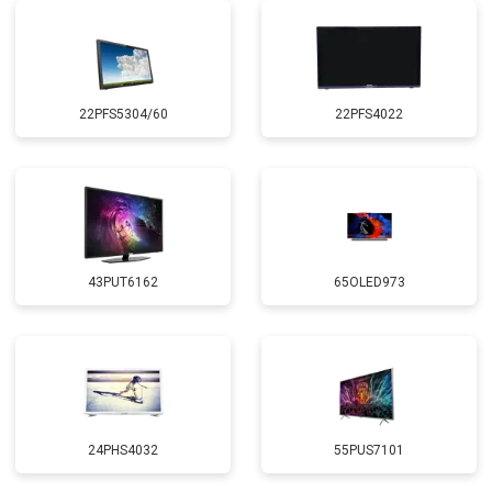
22PFS5304/60
22PFS4022
43PUT6162
65OLED973
24PHS4032
55PUS7101