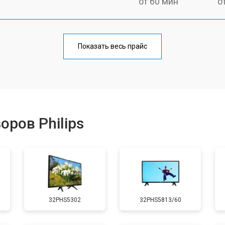
от 60 мин
о
от 90 мин
о
Показать весь прайс
от 70 мин
о
от 80 мин
о
ров Philips
от 50 мин
о
от 80 мин
о
32PHS5302
32PHS5813/60
от 70 мин
о