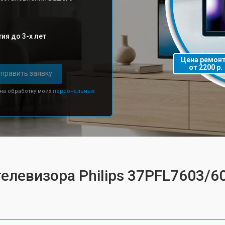
ия до 3-х лет
Цена ремон
от 2200 р.
править заявку
 на обработку моих
персональных
елевизора Philips 37PFL7603/6