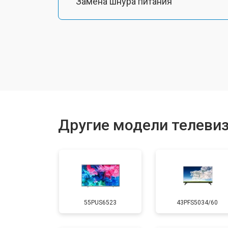
Замена шнура питания
Замена разъема питания
Замена шлейфа матрицы
Замена аудиоразъема
Другие модели телевизо
Замена USB порта
Замена HDMI порта
55PUS6523
43PFS5034/60
Замена модуля Wi-Fi