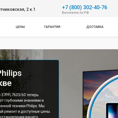
+7 (800) 302-40-76
етниковская, 2 к.1
Бесплатно по РФ
ЦЕНЫ
ГАРАНТИЯ
ДОСТАВКА
hilips
кве
 37PFL7603/60 теперь
ют глубокими знаниями и
нной техники Philips. Мы
й ремонт и доступные цены.
сстановления вашего