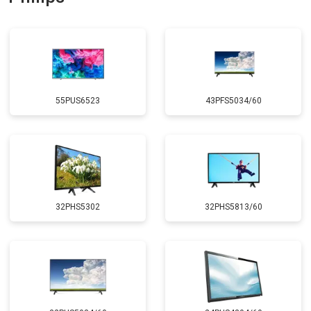
подсветки
55PUS6523
43PFS5034/60
32PHS5302
32PHS5813/60