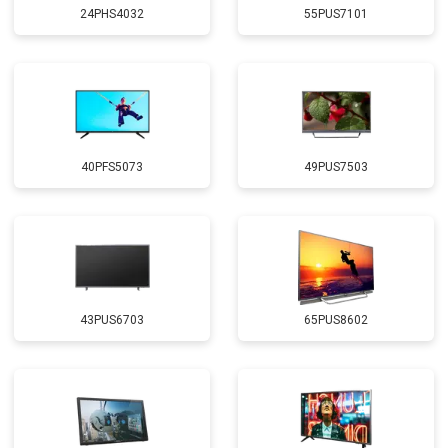
24PHS4032
55PUS7101
40PFS5073
49PUS7503
43PUS6703
65PUS8602