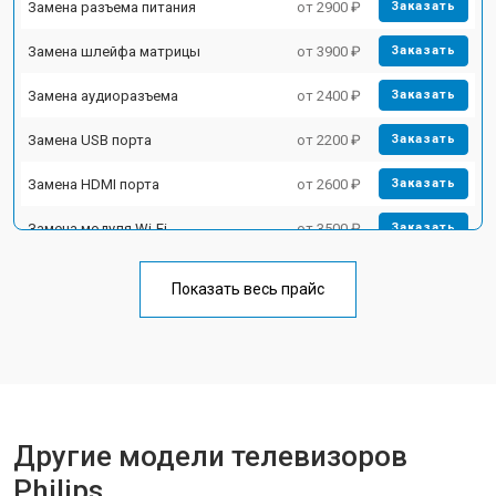
Замена разъема питания
от 2900 ₽
Заказать
Замена шлейфа матрицы
от 3900 ₽
Заказать
Замена аудиоразъема
от 2400 ₽
Заказать
Замена USB порта
от 2200 ₽
Заказать
Замена HDMI порта
от 2600 ₽
Заказать
Замена модуля Wi-Fi
от 3500 ₽
Заказать
Замена лампы подсветки
от 5200 ₽
Заказать
Показать весь прайс
Ремонт блока управления
от 3100 ₽
Заказать
Замена блока питания
от 3700 ₽
Заказать
Замена матрицы
от 5500 ₽
Заказать
Другие модели телевизоров
Прошивка
от 3900 ₽
Заказать
Philips
Замена трансформаторов
от 4800 ₽
Заказать