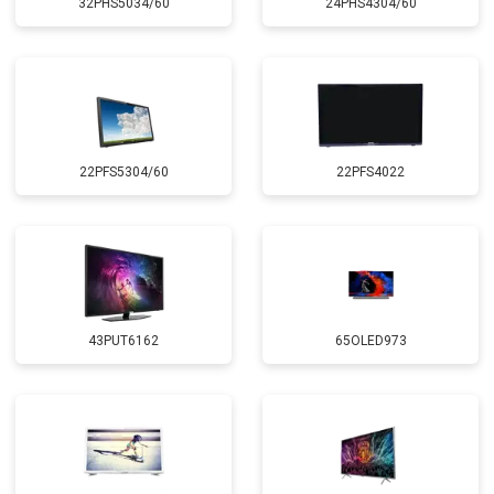
32PHS5034/60
24PHS4304/60
22PFS5304/60
22PFS4022
43PUT6162
65OLED973