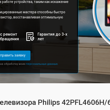
 работе устройства, таким как искажение
фицированные мастера способны быстро
езистор, восстанавливая оптимальную
с ремонт
Гарантия до 3-х
обращения
лет
править заявку
 на обработку моих
персональных данных.
телевизора Philips 42PFL4606H/