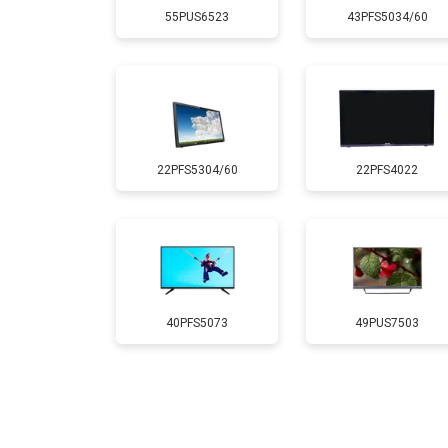
55PUS6523
43PFS5034/60
Замена лампы подсветки
Ремонт блока управления
22PFS5304/60
22PFS4022
Замена блока питания
Замена матрицы
Прошивка
40PFS5073
49PUS7503
Замена трансформаторов подсветк