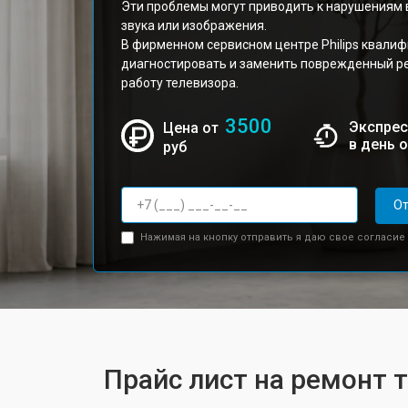
Эти проблемы могут приводить к нарушениям в
звука или изображения.
В фирменном сервисном центре Philips квали
диагностировать и заменить поврежденный р
работу телевизора.
3500
Экспрес
Цена от
в день 
руб
От
Нажимая на кнопку отправить я даю свое согласие
Прайс лист на ремонт 