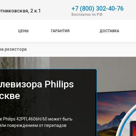
+7 (800) 302-40-76
етниковская, 2 к.1
Бесплатно по РФ
ЦЕНЫ
ГАРАНТИЯ
ДОСТАВКА
а резистора
левизора Philips
скве
 Philips 42PFL4606H/60 может быть
 или повреждением от перепадов