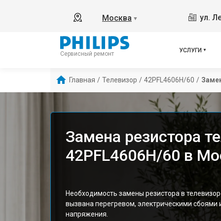
ул. Л
Москва
▼
УСЛУГИ
Сервисный ремонт
Главная
/
Телевизор
/
42PFL4606H/60
/
Замен
Замена резистора те
42PFL4606H/60 в Мо
Необходимость замены резистора в телевизоре
вызвана перегревом, электрическими сбоями
напряжения.