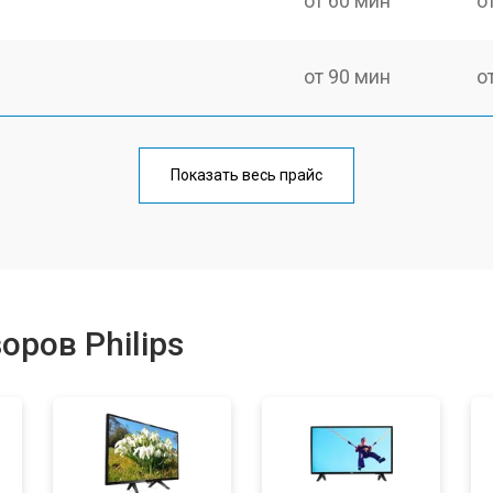
от 60 мин
о
от 90 мин
о
от 70 мин
о
Показать весь прайс
от 80 мин
о
от 50 мин
о
ров Philips
от 80 мин
о
от 70 мин
о