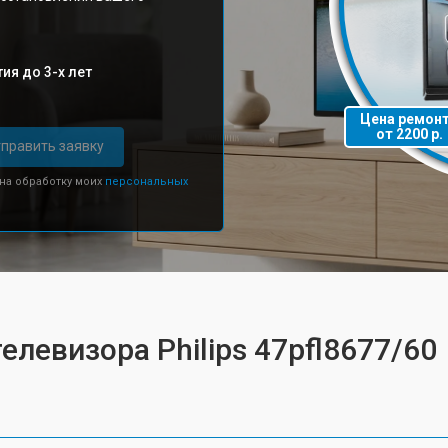
ия до 3-х лет
Цена ремон
от 2200 р.
править заявку
 на обработку моих
персональных
елевизора Philips 47pfl8677/60