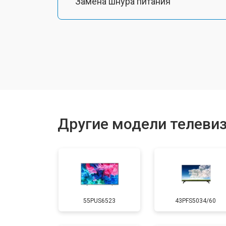
Замена шнура питания
Замена разъема питания
Замена шлейфа матрицы
Замена аудиоразъема
Другие модели телевизо
Замена USB порта
Замена HDMI порта
55PUS6523
43PFS5034/60
Замена модуля Wi-Fi