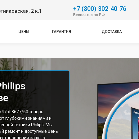
+7 (800) 302-40-76
етниковская, 2 к.1
Бесплатно по РФ
ЦЕНЫ
ГАРАНТИЯ
ДОСТАВКА
hilips
ве
47pfl8677/60 теперь
ют глубокими знаниями и
нной техники Philips. Мы
й ремонт и доступные цены.
сстановления вашего