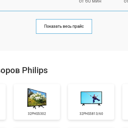
от 60 мин
о
от 90 мин
о
Показать весь прайс
от 70 мин
о
от 80 мин
о
ров Philips
от 50 мин
о
от 80 мин
о
32PHS5302
32PHS5813/60
от 70 мин
о