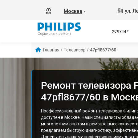
ул. Л
Москва
▼
УСЛУГИ
Сервисный ремонт
Главная
/
Телевизор
/
47pfl8677/60
Ремонт телевизора P
47pfl8677/60 в Моск
Профессиональный ремонт телевизора Филипс 
доступен в Москве. Наши специалисты облада
многолетним опытом в ремонте высококачестве
предлагаем быструю диагностику, эффективны
Доверьтесь нашему профессионализму для во