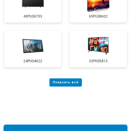
43PUS6703
65PUS8602
24PHS4022
32PHS5813