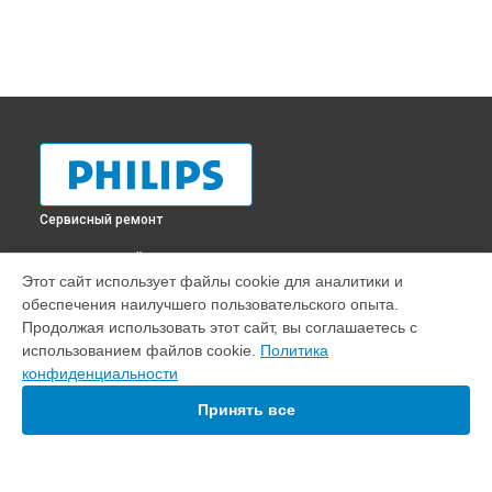
Сервисный ремонт
ВЫБЕРИ СВОЙ ГОРОД
Этот сайт использует файлы cookie для аналитики и
Замена шнура питания телевизора 55PUS6262 Philips в
обеспечения наилучшего пользовательского опыта.
Краснодаре
Продолжая использовать этот сайт, вы соглашаетесь с
Замена шнура питания телевизора 55PUS6262 Philips в
использованием файлов cookie.
Политика
Ростове-на-Дону
конфиденциальности
Замена шнура питания телевизора 55PUS6262 Philips в
Нижнем Новгороде
Принять все
Замена шнура питания телевизора 55PUS6262 Philips в
Новосибирске
Замена шнура питания телевизора 55PUS6262 Philips в
Челябинске