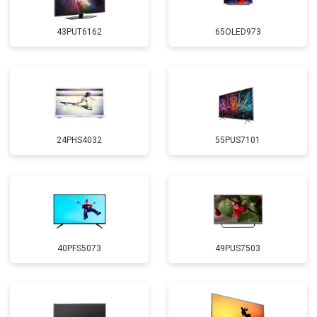
43PUT6162
65OLED973
24PHS4032
55PUS7101
40PFS5073
49PUS7503