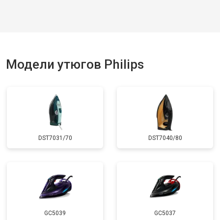
Модели утюгов Philips
DST7031/70
DST7040/80
GC5039
GC5037