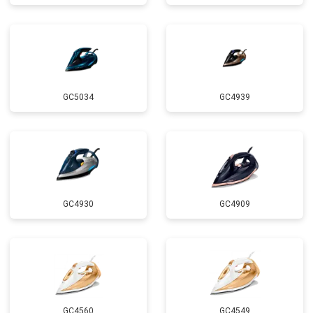
GC5034
GC4939
GC4930
GC4909
GC4560
GC4549