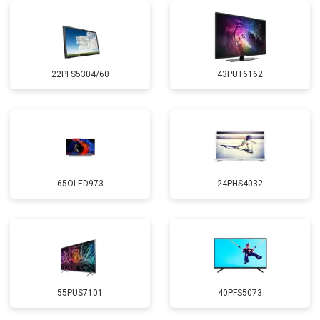
22PFS5304/60
43PUT6162
65OLED973
24PHS4032
55PUS7101
40PFS5073