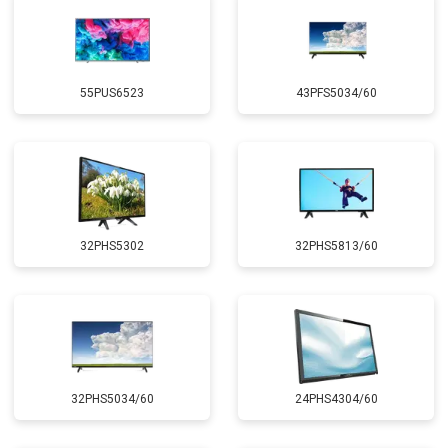
55PUS6523
43PFS5034/60
32PHS5302
32PHS5813/60
32PHS5034/60
24PHS4304/60