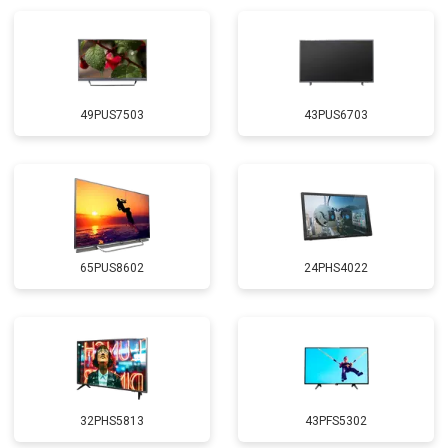
49PUS7503
43PUS6703
65PUS8602
24PHS4022
32PHS5813
43PFS5302