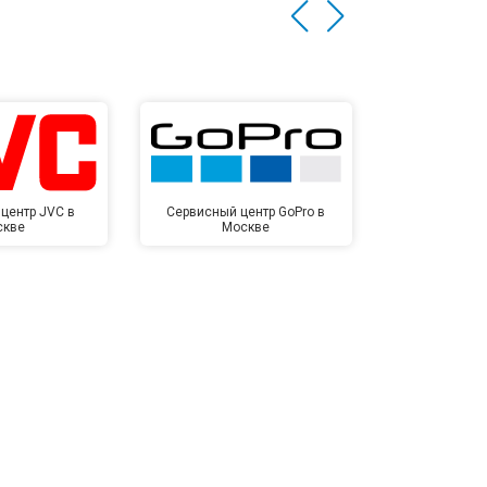
центр JVC в
Сервисный центр GoPro в
Сервисный ц
скве
Москве
Мо