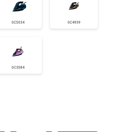
GC5034
GC4939
GC3584