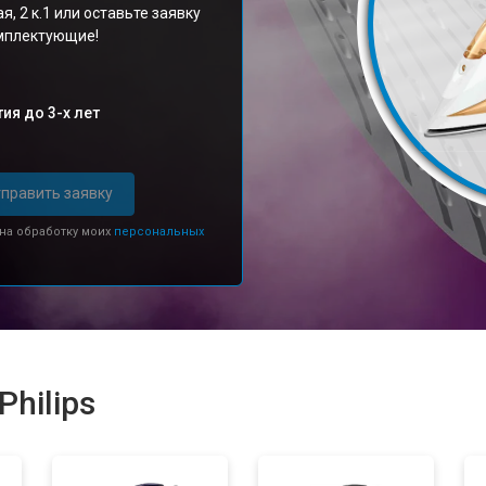
я, 2 к.1 или оставьте заявку
омплектующие!
ия до 3-х лет
править заявку
 на обработку моих
персональных
hilips