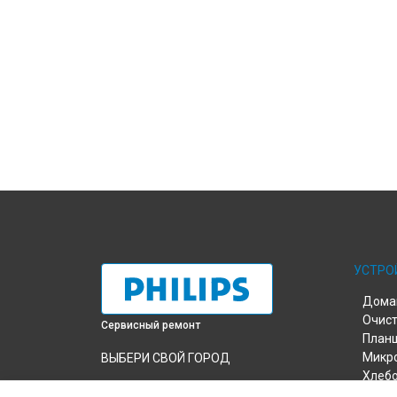
УСТРО
Дома
Очист
Сервисный ремонт
План
Микр
ВЫБЕРИ СВОЙ ГОРОД
Хлеб
Ремонт утюга GC4560 Philips в
Пыле