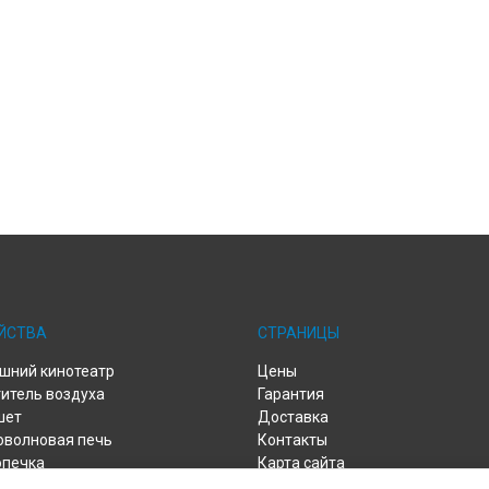
ЙСТВА
СТРАНИЦЫ
шний кинотеатр
Цены
итель воздуха
Гарантия
шет
Доставка
оволновая печь
Контакты
опечка
Карта сайта
сос