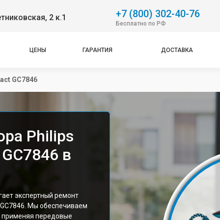
+7 (800) 302-40-76
етниковская, 2 к.1
Бесплатно по РФ
ЦЕНЫ
ГАРАНТИЯ
ДОСТАВКА
act GC7846
ра Philips
 GC7846 в
гает экспертный ремонт
 GC7846. Мы обеспечиваем
у, применяя передовые