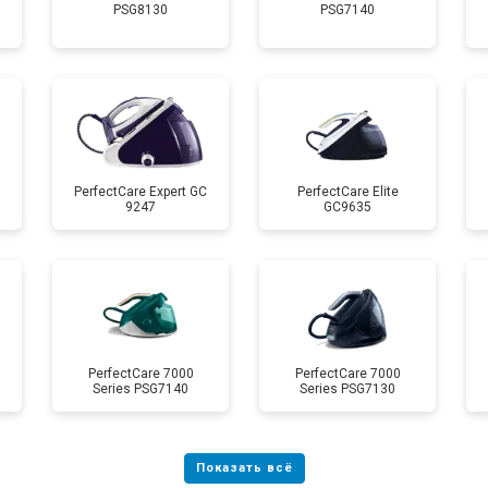
PSG8130
PSG7140
от 70 мин
о
 креплений, кнопок)
от 110 мин
о
от 80 мин
о
PerfectCare Expert GC
PerfectCare Elite
9247
GC9635
от 150 мин
о
PerfectCare 7000
PerfectCare 7000
Series PSG7140
Series PSG7130