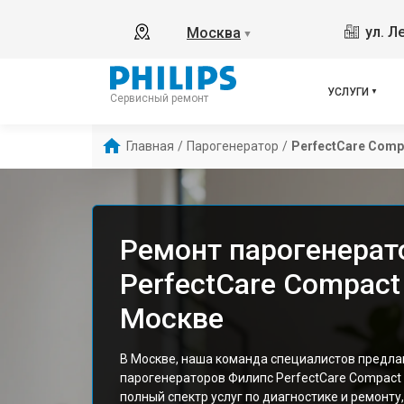
ул. Л
Москва
▼
УСЛУГИ
Сервисный ремонт
Главная
/
Парогенератор
/
PerfectCare Comp
Ремонт парогенерато
PerfectCare Compact
Москве
В Москве, наша команда специалистов предла
парогенераторов Филипс PerfectCare Compact
полный спектр услуг по диагностике и ремонт