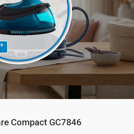
та
Care Compact GC7846