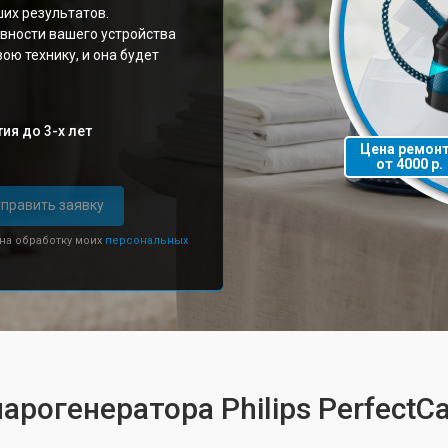
их результатов.
вности вашего устройства
вою технику, и она будет
ия до 3-х лет
Цена ремон
от 4000 р.
править заявку
 на обработку моих
персональных
арогенератора Philips Perfect