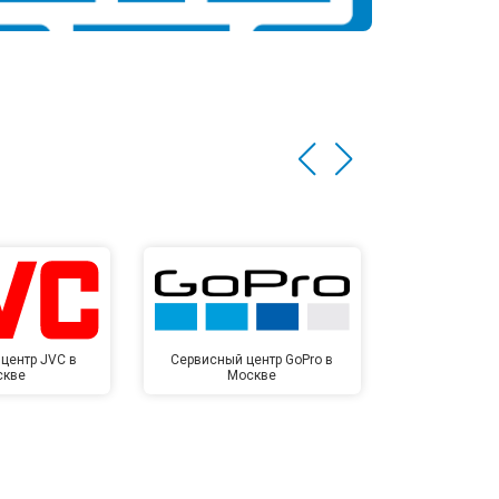
центр JVC в
Сервисный центр GoPro в
Сервисный ц
скве
Москве
Мо