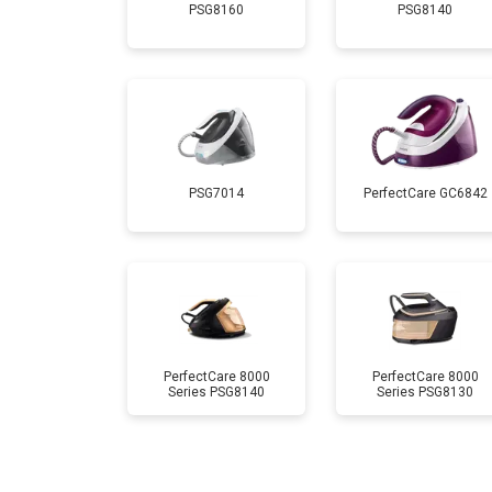
PSG8160
PSG8140
Очистка подошвы утюга
Корпусный ремонт (замена резинок,
Профилактическая чистка
PSG7014
PerfectCare GC6842
Замена клапана давления
PerfectCare 8000
PerfectCare 8000
Series PSG8140
Series PSG8130