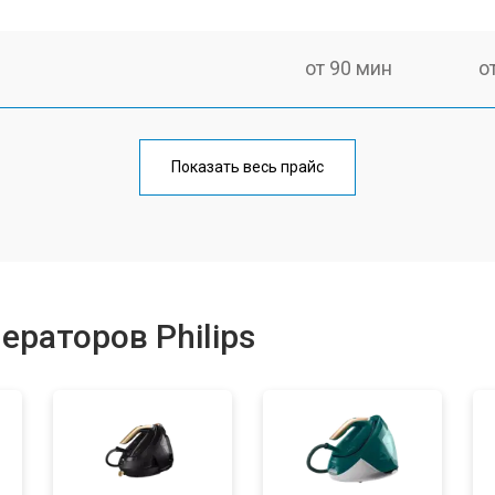
от 90 мин
о
от 110 мин
о
Показать весь прайс
от 70 мин
о
от 130 мин
о
ераторов Philips
ры
от 90 мин
о
от 140 мин
о