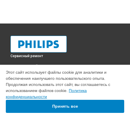
Сервисный ремонт
ВЫБЕРИ СВОЙ ГОРОД
Этот сайт использует файлы cookie для аналитики и
Ремонт парогенератора PerfectCare 7000 Series PSG7050
обеспечения наилучшего пользовательского опыта.
Philips в
Краснодаре
Продолжая использовать этот сайт, вы соглашаетесь с
Ремонт парогенератора PerfectCare 7000 Series PSG7050
использованием файлов cookie.
Политика
Philips в
Ростове-на-Дону
конфиденциальности
Ремонт парогенератора PerfectCare 7000 Series PSG7050
Philips в
Нижнем Новгороде
Принять все
Ремонт парогенератора PerfectCare 7000 Series PSG7050
Philips в
Новосибирске
Ремонт парогенератора PerfectCare 7000 Series PSG7050
Philips в
Челябинске